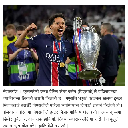
नेपालग‌ंज । फ्रान्सेली क्लब पेरिस सेन्ट जर्मेन (पिएसजी)ले पहिलोपटक
च्याम्पियन्स लिगको उपाधि जितेको छ। गएराति भएको फाइनल खेलमा इन्टर
मिलानलाई हराउँदै पिएसजीले पहिलो च्याम्पियन्स लिगको ट्रफी जितेको हो।
एलियान्ज एरिनामा पिएसजीले इन्टर मिलानमाथि ५ गोल गर्‍यो। त्यस क्रममा
डिजेर डुवेले २, आक्राफ हाकिमी, ख्विचा क्वारात्स्खेलिया र सेनी मायुलुले
समान १/१ गोल गरे। हाकिमीले १२ औं […]