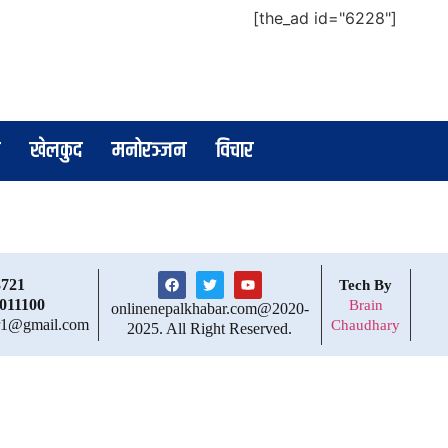
[the_ad id="6228"]
खेलकुद
मनोरञ्जन
विचार
3721
Tech By
011100
Brain
onlinenepalkhabar.com@2020-
ar1@gmail.com
Chaudhary
2025. All Right Reserved.