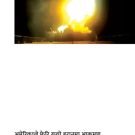
अमेरिकाले फेरि गर्‍यो इरानमा आक्रमण