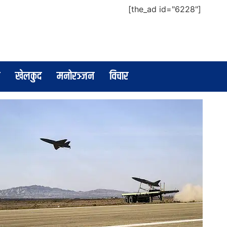
[the_ad id="6228"]
खेलकुद
मनोरञ्जन
विचार